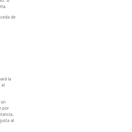
lo. Si
rta.
xceda de
uará la
 el
 un
n por
stancia,
justa al