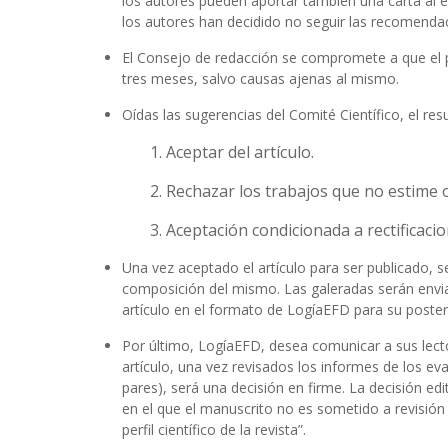
los autores pueden aportar también una carta al edi
los autores han decidido no seguir las recomendaci
El Consejo de redacción se compromete a que el p
tres meses, salvo causas ajenas al mismo.
Oídas las sugerencias del Comité Científico, el re
1. Aceptar del artículo.
2. Rechazar los trabajos que no estime 
3. Aceptación condicionada a rectificacio
Una vez aceptado el artículo para ser publicado, se
composición del mismo. Las galeradas serán enviad
artículo en el formato de LogíaEFD para su posteri
Por último, LogíaEFD, desea comunicar a sus lecto
artículo, una vez revisados los informes de los ev
pares), será una decisión en firme. La decisión edito
en el que el manuscrito no es sometido a revisión 
perfil científico de la revista”.