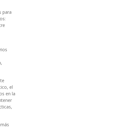
s para
os:
tre
rios
n,
nte
ico, el
os en la
ntener
cticas,
s más