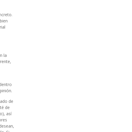
ncreto.
bien
ial
n la
rente,
 dentro
pinión.
vado de
ité de
), así
ores
 desean,