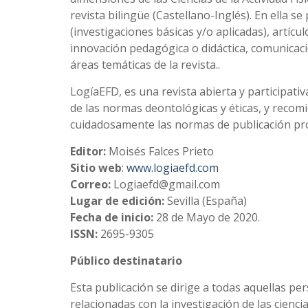
revista bilingüe (Castellano-Inglés). En ella s
(investigaciones básicas y/o aplicadas), artícu
innovación pedagógica o didáctica, comunicacio
áreas temáticas de la revista..
LogíaEFD, es una revista abierta y participati
de las normas deontológicas y éticas, y reco
cuidadosamente las normas de publicación pr
Editor:
Moisés Falces Prieto
Sitio web
:
www.logiaefd.com
Correo:
Logiaefd@gmail.com
Lugar de edición:
Sevilla (España)
Fecha de inicio:
28 de Mayo de 2020.
ISSN:
2695-9305
Público destinatario
Esta publicación se dirige a todas aquellas p
relacionadas con la investigación de las cienci