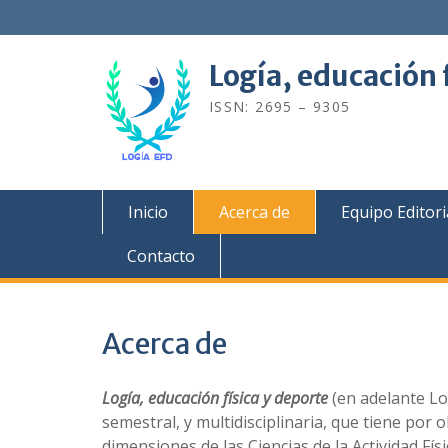
Saltar
contenido
Logía, educación 
ISSN: 2695 – 9305
Inicio
Acerca de
Equipo Editori
Contacto
Acerca de
Logía, educación física y deporte
(en adelante Lo
semestral, y multidisciplinaria, que tiene por 
dimensiones de las Ciencias de la Actividad Fí