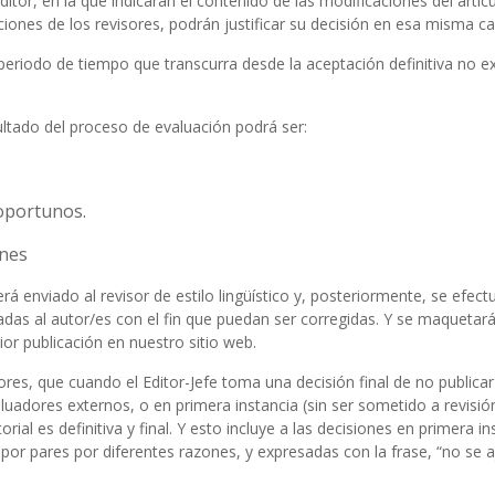
tor, en la que indicarán el contenido de las modificaciones del artícu
ones de los revisores, podrán justificar su decisión en esa misma ca
eriodo de tiempo que transcurra desde la aceptación definitiva no e
sultado del proceso de evaluación podrá ser:
oportunos.
nes
rá enviado al revisor de estilo lingüístico y, posteriormente, se efect
as al autor/es con el fin que puedan ser corregidas. Y se maquetará
or publicación en nuestro sitio web.
res, que cuando el Editor-Jefe toma una decisión final de no publicar
aluadores externos, o en primera instancia (sin ser sometido a revisió
rial es definitiva y final. Y esto incluye a las decisiones en primera in
por pares por diferentes razones, y expresadas con la frase, “no se a