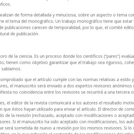
ficos.
realizan de forma detallada y minuciosa, sobre un aspecto o tema co
mine el tema del monográfico. Un trabajo monográfico tiene que estar 
 publicaciones carecen de temporalidad, por lo que, el comité editor
ural de publicación.
ro de la ciencia. Es un proceso donde los científicos (“pares”) evalúa
esto, tienen como objetivo garantizar que el trabajo sea riguroso, cohe
a sabíamos.
 comprobado que el artículo cumple con las normas relativas a estilo y
utores, el manuscrito será enviado a dos expertos revisores anónimos
iesta no coincidencia entre los revisores se recurrirá a una tercera o
, el editor de la revista comunicará a los autores el resultado moti
n que éstos hayan utilizado para enviar el artículo. El director de com
ado de la revisión (rechazado, aceptado con modificaciones o aceptado
ores. Si el manuscrito ha sido aceptado con modificaciones, los aut
que será sometida de nuevo a revisión por los mismos revisores. Si lo