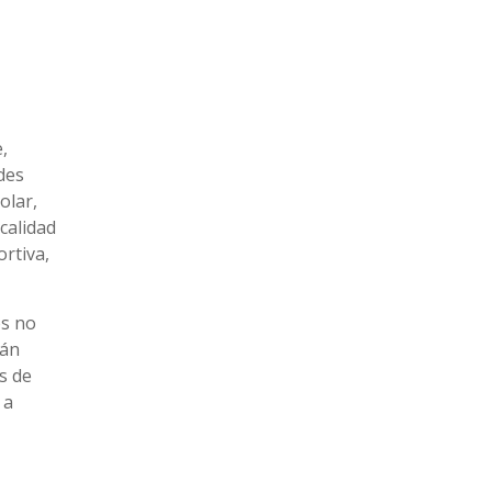
,
ades
olar,
 calidad
ortiva,
os no
tán
s de
 a