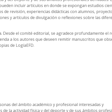
e pueden incluir artículos en donde se expongan estudios cien
los de revisión, experiencias didácticas con alumnos, proyect
nes y artículos de divulgación o reflexiones sobre las difer
va. Desde el comité editorial, se agradece profundamente el 
mienda a los autores que deseen remitir manuscritos que ob
opias de LogíaEFD.
ersonas del ámbito académico y profesional interesadas y
as de la actividad física y del deporte y de sus ámbitos profes