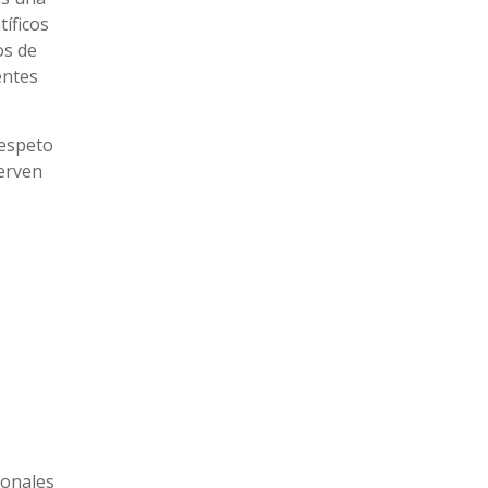
tíficos
os de
entes
respeto
serven
ionales