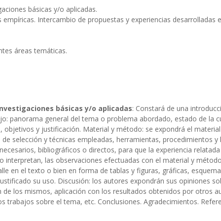
igaciones básicas y/o aplicadas.
as empíricas. Intercambio de propuestas y experiencias desarrolladas 
entes áreas temáticas.
 investigaciones básicas y/o aplicadas
: Constará de una introducc
abajo: panorama general del tema o problema abordado, estado de la c
o, objetivos y justificación. Material y método: se expondrá el material
rios de selección y técnicas empleadas, herramientas, procedimientos y 
ecesarios, bibliográficos o directos, para que la experiencia relatad
, no interpretan, las observaciones efectuadas con el material y métod
le en el texto o bien en forma de tablas y figuras, gráficas, esquema
stificado su uso. Discusión: los autores expondrán sus opiniones so
ón de los mismos, aplicación con los resultados obtenidos por otros a
ros trabajos sobre el tema, etc. Conclusiones. Agradecimientos. Refer