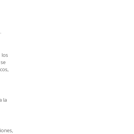
.
 los
 se
cos,
a la
iones,