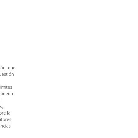
e
ión, que
uestión
límites
a pueda
o
s,
bre la
utores
encias