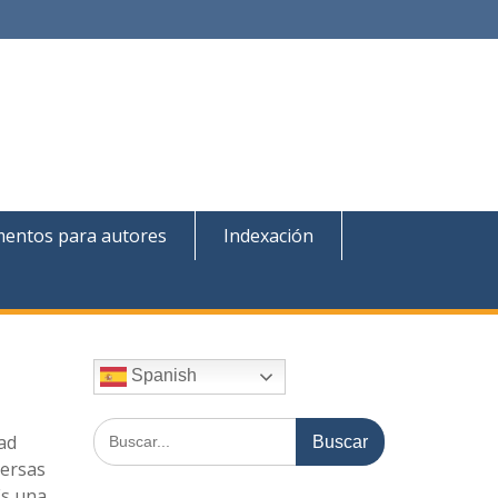
entos para autores
Indexación
Spanish
Buscar
ad
por:
versas
Es una