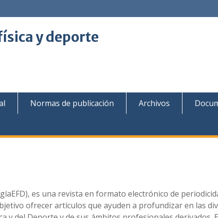
física y deporte
al
Normas de publicación
Archivos
Docum
gíaEFD), es una revista en formato electrónico de periodicid
objetivo ofrecer artículos que ayuden a profundizar en las di
sica y del Deporte y de sus ámbitos profesionales derivados. 