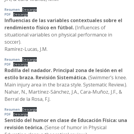
Resumen
Descarga
PDF
Descarga
Influencias de las variables contextuales sobre el
rendimiento físico en fútbol.
(Influences of
situational variables on physical performance in
soccer).
Ramírez-Lucas, J.M.
Resumen
Descarga
PDF
Descarga
Rodilla del nadador. Principal zona de lesión en el
estilo braza. Revisión Sistemática.
(Swimmer’s knee.
Main injury area in the braza style. Systematic Review.).
Nahar, N., Martínez-Sánchez, J.A., Cara-Muñoz, J.F., &
Berral de la Rosa, F.J.
Resumen
Descarga
PDF
Descarga
Sentido del humor en clase de Educación Física: una
revisión teórica.
(Sense of humor in Physical