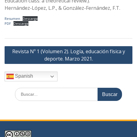
Education class: a theoretical review.).
Hernández-López, L.P., & González-Fernández, F.T.
Resumen
Descarga
PDF
Descarga
Navegación
Revista Nº 1 (Volumen 2). Logía, educación física y
de
deporte. Marzo 2021.
entradas
Spanish
Buscar
por: